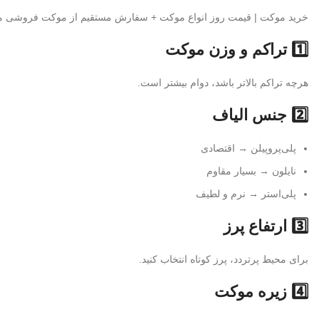
خرید موکت | قیمت روز انواع موکت + سفارش مستقیم از موکت فروشی مع
1️⃣ تراکم و وزن موکت
هرچه تراکم بالاتر باشد، دوام بیشتر است.
2️⃣ جنس الیاف
پلی‌پروپیلن → اقتصادی
نایلون → بسیار مقاوم
پلی‌استر → نرم و لطیف
3️⃣ ارتفاع پرز
برای محیط پرتردد، پرز کوتاه انتخاب کنید.
4️⃣ زیره موکت