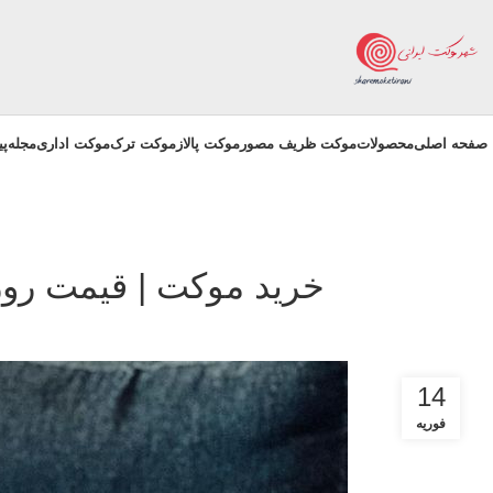
صفحه اصلی
محصولات
موکت ظریف مصور
موکت پالاز
موکت ترک
موکت اداری
مجله
پ
خرید موکت | قیمت رو
14
فوریه