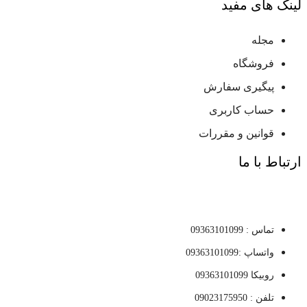
لینک های مفید
مجله
فروشگاه
پیگیری سفارش
حساب کاربری
قوانین و مقررات
ارتباط با ما
تماس : 09363101099
واتساپ :09363101099
روبیکا 09363101099
تلفن : 09023175950