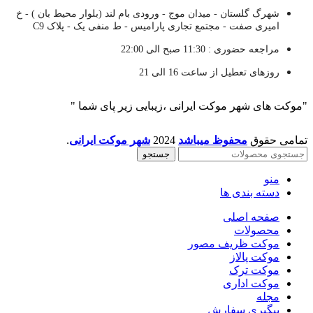
شهرگ گلستان - میدان موج - ورودی بام لند (بلوار محیط بان ) - خ
امیری صفت - مجتمع تجاری پارامیس - ط منفی یک - پلاک C9
مراجعه حضوری : 11:30 صبح الی 22:00
روزهای تعطیل از ساعت 16 الی 21
"موکت های شهر موکت ایرانی ،زیبایی زیر پای شما "
تمامی حقوق
محفوظ میباشد
2024
شهر موکت ایرانی
.
جستجو
منو
دسته بندی ها
صفحه اصلی
محصولات
موکت ظریف مصور
موکت پالاز
موکت ترک
موکت اداری
مجله
پیگیری سفارش