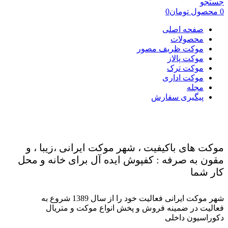
جستجو
0
محصول
تومان
0
صفحه اصلی
محصولات
موکت ظریف مصور
موکت پالاز
موکت ترک
موکت اداری
مجله
پیگیری سفارش
موکت های باکیفیت ، شهر موکت ایرانی ،زیبا ، و
مقون به صرفه : کفپوش ایده آل برای خانه و محل
کار شما
شهر موکت ایرانی فعالیت خود را از سال 1389 شروع به
فعالیت در ضمینه فروش و پخش انواع موکت و متریال
دکوراسیون داخلی