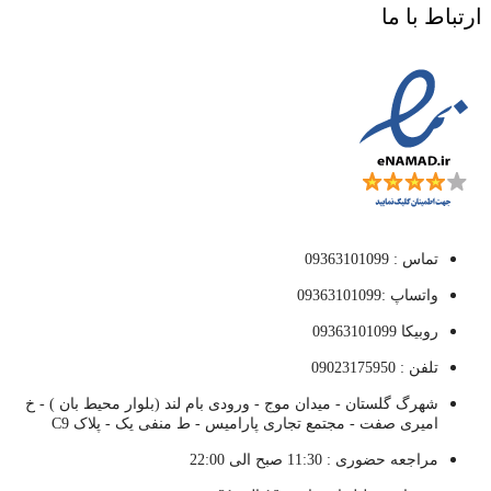
ارتباط با ما
تماس : 09363101099
واتساپ :09363101099
روبیکا 09363101099
تلفن : 09023175950
شهرگ گلستان - میدان موج - ورودی بام لند (بلوار محیط بان ) - خ
امیری صفت - مجتمع تجاری پارامیس - ط منفی یک - پلاک C9
مراجعه حضوری : 11:30 صبح الی 22:00