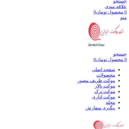
جستجو
علاقه مندی
0
محصول
تومان
0
منو
جستجو
0
محصول
تومان
0
صفحه اصلی
محصولات
موکت ظریف مصور
موکت پالاز
موکت ترک
موکت اداری
مجله
پیگیری سفارش