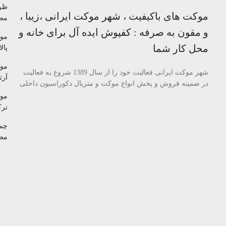
ظر
موکت های باکیفیت ، شهر موکت ایرانی ،زیبا ،
مص
و مقون به صرفه : کفپوش ایده آل برای خانه و
مو
محل کار شما
پالا
مو
شهر موکت ایرانی فعالیت خود را از سال 1389 شروع به فعالیت
آرتا
در ضمینه فروش و پخش انواع موکت و متریال دکوراسیون داخلی
مو
تر
چم
مص