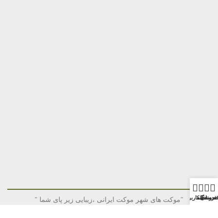
قه مندی
فروشگاه
خانه
حساب کاربری من
"موکت های شهر موکت ایرانی ،زیبایی زیر پای شما "