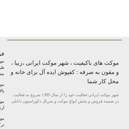
فر
مو
موکت های باکیفیت ، شهر موکت ایرانی ،زیبا ،
ظر
و مقون به صرفه : کفپوش ایده آل برای خانه و
مص
محل کار شما
مو
پالا
شهر موکت ایرانی فعالیت خود را از سال 1389 شروع به فعالیت
در ضمینه فروش و پخش انواع موکت و متریال دکوراسیون داخلی
مو
آرتا
مو
تر