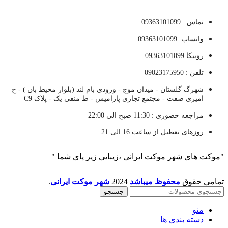
تماس : 09363101099
واتساپ :09363101099
روبیکا 09363101099
تلفن : 09023175950
شهرگ گلستان - میدان موج - ورودی بام لند (بلوار محیط بان ) - خ
امیری صفت - مجتمع تجاری پارامیس - ط منفی یک - پلاک C9
مراجعه حضوری : 11:30 صبح الی 22:00
روزهای تعطیل از ساعت 16 الی 21
"موکت های شهر موکت ایرانی ،زیبایی زیر پای شما "
تمامی حقوق
محفوظ میباشد
2024
شهر موکت ایرانی
.
جستجو
منو
دسته بندی ها