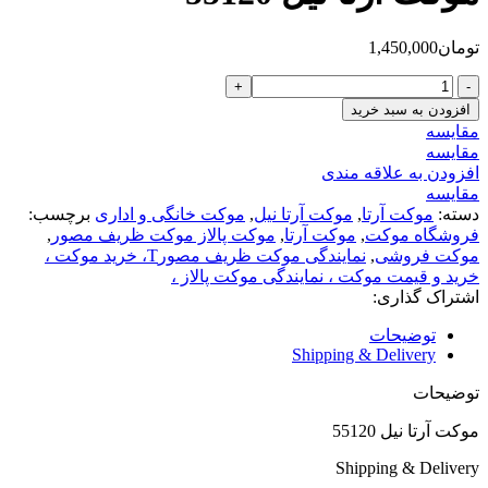
تومان
1,450,000
موکت
آرتا
افزودن به سبد خرید
نیل
مقایسه
55120
مقایسه
عدد
افزودن به علاقه مندی
مقایسه
دسته:
موکت آرتا
,
موکت آرتا نیل
,
موکت خانگی و اداری
برچسب:
فروشگاه موکت
,
موکت آرتا
,
موکت پالاز موکت ظریف مصور
,
موکت فروشی
,
نمایندگی موکت ظریف مصورT، خرید موکت ،
خرید و قیمت موکت ، نمایندگی موکت پالاز ،
اشتراک گذاری:
توضیحات
Shipping & Delivery
توضیحات
موکت آرتا نیل 55120
Shipping & Delivery