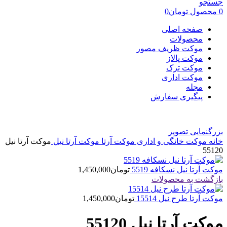
جستجو
0
محصول
تومان
0
صفحه اصلی
محصولات
موکت ظریف مصور
موکت پالاز
موکت ترک
موکت اداری
مجله
پیگیری سفارش
بزرگنمایی تصویر
خانه
موکت خانگی و اداری
موکت آرتا
موکت آرتا نیل
موکت آرتا نیل
55120
موکت آرتا نیل نسکافه 5519
تومان
1,450,000
بازگشت به محصولات
موکت آرتا طرح نیل 15514
تومان
1,450,000
موکت آرتا نیل 55120