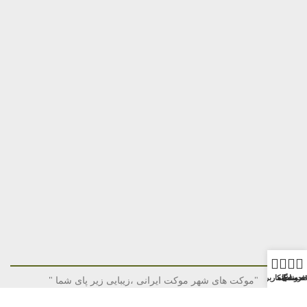
قه مندی
فروشگاه
خانه
حساب کاربری من
"موکت های شهر موکت ایرانی ،زیبایی زیر پای شما "