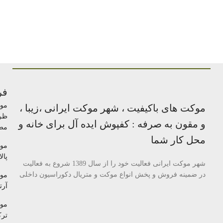
فر
مو
موکت های باکیفیت ، شهر موکت ایرانی ،زیبا ،
ظر
و مقون به صرفه : کفپوش ایده آل برای خانه و
مص
محل کار شما
مو
پالا
شهر موکت ایرانی فعالیت خود را از سال 1389 شروع به فعالیت
در ضمینه فروش و پخش انواع موکت و متریال دکوراسیون داخلی
مو
آرتا
مو
تر