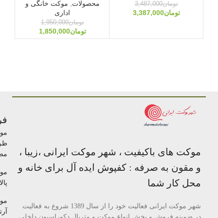
محصولات
,
موکت خانگی و
مح
تومان
3,487,000
تومان
3,387,000
اداری
تومان
1,950,000
تومان
1,850,000
فر
مو
ظر
موکت های باکیفیت ، شهر موکت ایرانی ،زیبا ،
مص
و مقون به صرفه : کفپوش ایده آل برای خانه و
مو
محل کار شما
پالا
مو
شهر موکت ایرانی فعالیت خود را از سال 1389 شروع به فعالیت
آرتا
در ضمینه فروش و پخش انواع موکت و متریال دکوراسیون داخلی