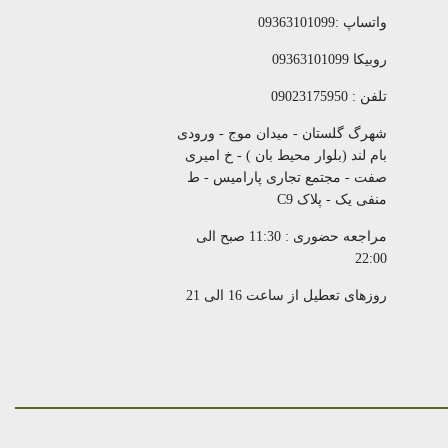
واتساپ :09363101099
روبیکا 09363101099
تلفن : 09023175950
شهرگ گلستان - میدان موج - ورودی
بام لند (بلوار محیط بان ) - خ امیری
صفت - مجتمع تجاری پارامیس - ط
منفی یک - پلاک C9
مراجعه حضوری : 11:30 صبح الی
22:00
روزهای تعطیل از ساعت 16 الی 21