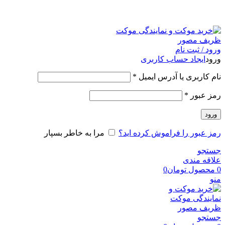
امک
ورود / ثبت نام
ورود
ایجاد حساب کاربری
نام کاربری یا آدرس ایمیل
*
رمز عبور
*
ورود
رمز عبور را فراموش کرده اید؟
مرا به خاطر بسپار
جستجو
علاقه مندی
0
محصول
تومان
0
منو
جستجو