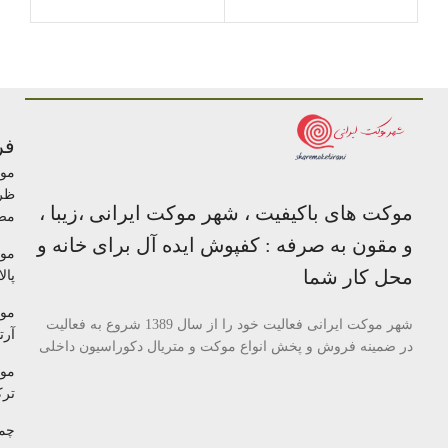
فر
مو
ظر
موکت های باکیفیت ، شهر موکت ایرانی ،زیبا ،
مص
و مقون به صرفه : کفپوش ایده آل برای خانه و
مو
محل کار شما
پالا
مو
شهر موکت ایرانی فعالیت خود را از سال 1389 شروع به فعالیت
آرتا
در ضمینه فروش و پخش انواع موکت و متریال دکوراسیون داخلی
مو
تر
چم