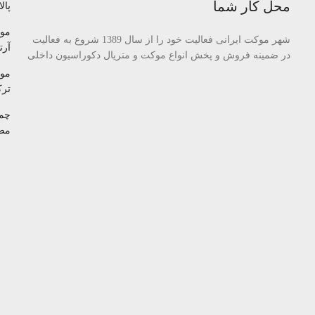
محل کار شما
پالا
مو
شهر موکت ایرانی فعالیت خود را از سال 1389 شروع به فعالیت
آرتا
در ضمینه فروش و پخش انواع موکت و متریال دکوراسیون داخلی
مو
تر
چم
مص