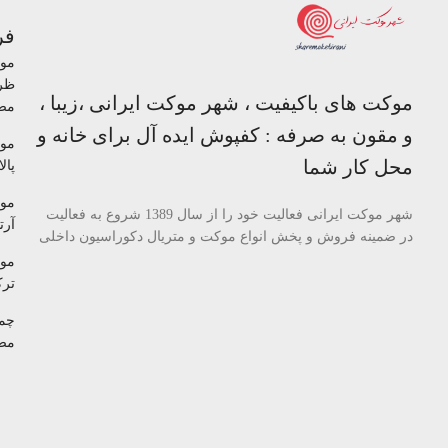
فر
مو
ظر
موکت های باکیفیت ، شهر موکت ایرانی ،زیبا ،
مص
و مقون به صرفه : کفپوش ایده آل برای خانه و
مو
محل کار شما
پالا
مو
شهر موکت ایرانی فعالیت خود را از سال 1389 شروع به فعالیت
آرتا
در ضمینه فروش و پخش انواع موکت و متریال دکوراسیون داخلی
مو
تر
چم
مص