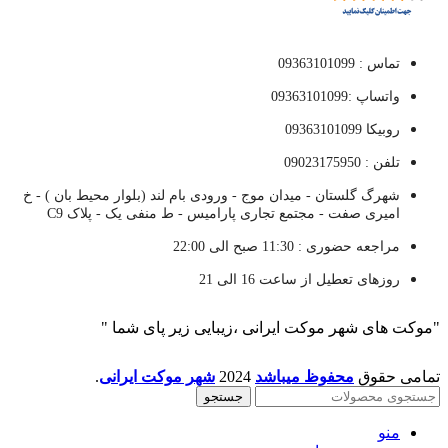
تماس : 09363101099
واتساپ :09363101099
روبیکا 09363101099
تلفن : 09023175950
شهرگ گلستان - میدان موج - ورودی بام لند (بلوار محیط بان ) - خ
امیری صفت - مجتمع تجاری پارامیس - ط منفی یک - پلاک C9
مراجعه حضوری : 11:30 صبح الی 22:00
روزهای تعطیل از ساعت 16 الی 21
"موکت های شهر موکت ایرانی ،زیبایی زیر پای شما "
تمامی حقوق
محفوظ میباشد
2024
شهر موکت ایرانی
.
جستجو
منو