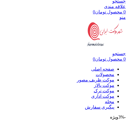
جستجو
علاقه مندی
0
محصول
تومان
0
منو
جستجو
0
محصول
تومان
0
صفحه اصلی
محصولات
موکت ظریف مصور
موکت پالاز
موکت ترک
موکت اداری
مجله
پیگیری سفارش
-3%
ویژه