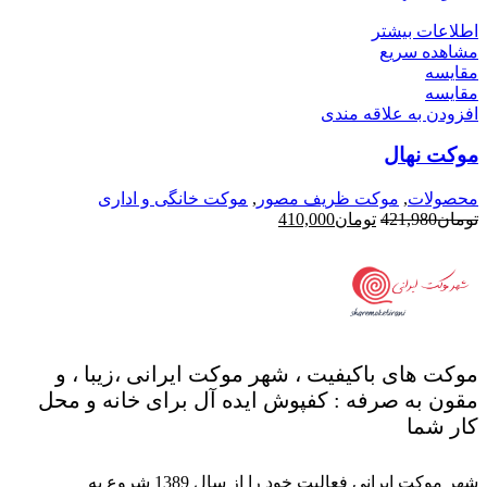
اطلاعات بیشتر
مشاهده سریع
مقایسه
مقایسه
افزودن به علاقه مندی
موکت نهال
محصولات
,
موکت ظریف مصور
,
موکت خانگی و اداری
قیمت
قیمت
تومان
421,980
تومان
410,000
اصلی
فعلی
تومان421,980
تومان410,000
بود.
است.
موکت های باکیفیت ، شهر موکت ایرانی ،زیبا ، و
مقون به صرفه : کفپوش ایده آل برای خانه و محل
کار شما
شهر موکت ایرانی فعالیت خود را از سال 1389 شروع به