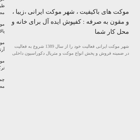
ظر
موکت های باکیفیت ، شهر موکت ایرانی ،زیبا ،
مص
و مقون به صرفه : کفپوش ایده آل برای خانه و
مو
محل کار شما
پالا
مو
شهر موکت ایرانی فعالیت خود را از سال 1389 شروع به فعالیت
آرتا
در ضمینه فروش و پخش انواع موکت و متریال دکوراسیون داخلی
مو
تر
چم
مص