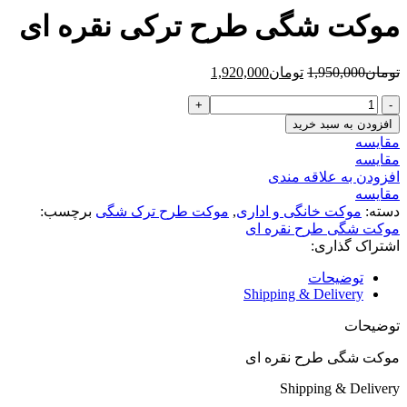
تومان1,950,000
تو
موکت شگی طرح ترکی نقره ای
بود.
است.
قیمت
قیمت
تومان
1,950,000
تومان
1,920,000
اصلی
فعلی
موکت
تومان1,950,000
تومان1,920,000
شگی
بود.
است.
افزودن به سبد خرید
طرح
مقایسه
ترکی
مقایسه
نقره
افزودن به علاقه مندی
ای
مقایسه
عدد
دسته:
موکت خانگی و اداری
,
موکت طرح ترک شگی
برچسب:
موکت شگی طرح نقره ای
اشتراک گذاری:
توضیحات
Shipping & Delivery
توضیحات
موکت شگی طرح نقره ای
Shipping & Delivery