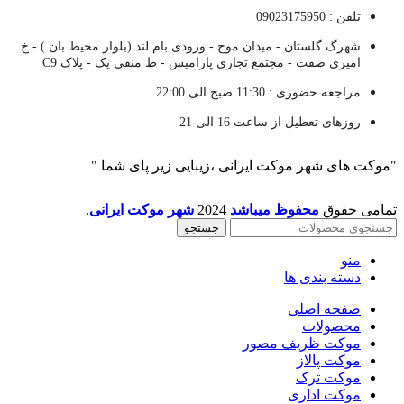
تلفن : 09023175950
شهرگ گلستان - میدان موج - ورودی بام لند (بلوار محیط بان ) - خ
امیری صفت - مجتمع تجاری پارامیس - ط منفی یک - پلاک C9
مراجعه حضوری : 11:30 صبح الی 22:00
روزهای تعطیل از ساعت 16 الی 21
"موکت های شهر موکت ایرانی ،زیبایی زیر پای شما "
تمامی حقوق
محفوظ میباشد
2024
شهر موکت ایرانی
.
جستجو
منو
دسته بندی ها
صفحه اصلی
محصولات
موکت ظریف مصور
موکت پالاز
موکت ترک
موکت اداری