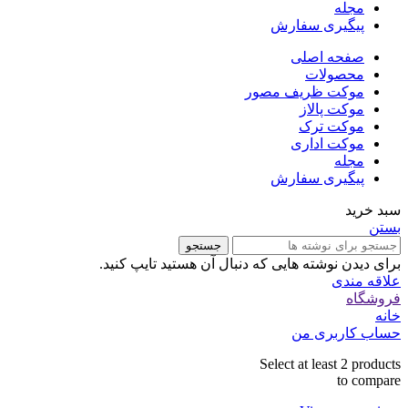
مجله
پیگیری سفارش
صفحه اصلی
محصولات
موکت ظریف مصور
موکت پالاز
موکت ترک
موکت اداری
مجله
پیگیری سفارش
سبد خرید
بستن
جستجو
برای دیدن نوشته هایی که دنبال آن هستید تایپ کنید.
علاقه مندی
فروشگاه
خانه
حساب کاربری من
Select at least 2 products
to compare