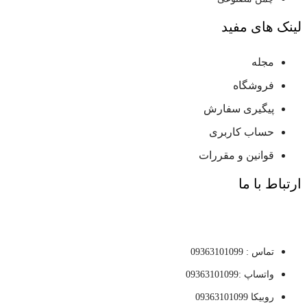
لینک های مفید
مجله
فروشگاه
پیگیری سفارش
حساب کاربری
قوانین و مقررات
ارتباط با ما
تماس : 09363101099
واتساپ :09363101099
روبیکا 09363101099