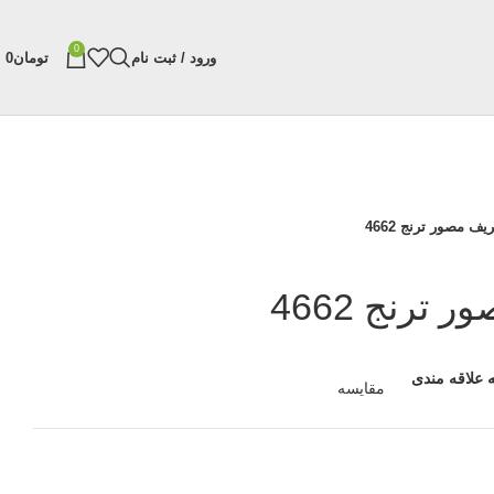
0
ورود / ثبت نام
تومان
0
 مصور ترنج 4662
رنج 4662
 علاقه مندی
مقایسه