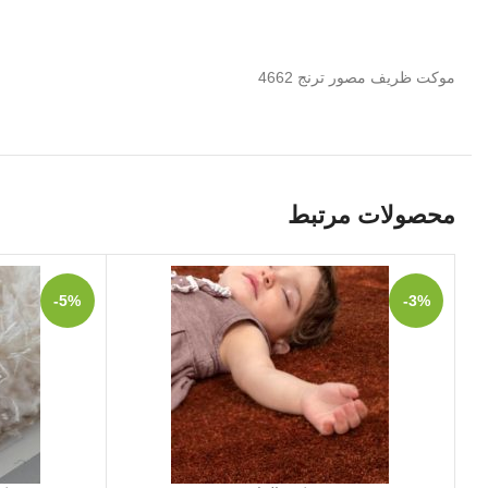
موکت ظریف مصور ترنج 4662
محصولات مرتبط
-5%
-3%