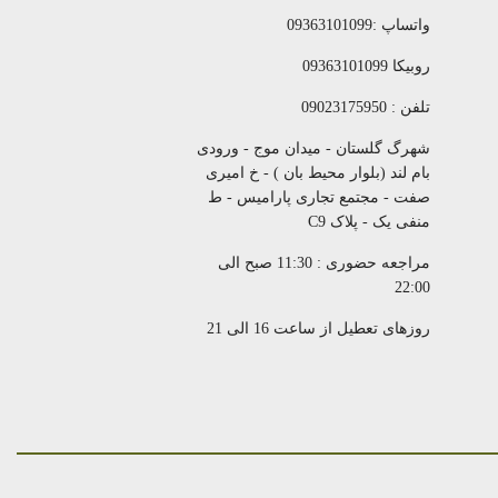
واتساپ :09363101099
روبیکا 09363101099
تلفن : 09023175950
شهرگ گلستان - میدان موج - ورودی
بام لند (بلوار محیط بان ) - خ امیری
صفت - مجتمع تجاری پارامیس - ط
منفی یک - پلاک C9
مراجعه حضوری : 11:30 صبح الی
22:00
روزهای تعطیل از ساعت 16 الی 21