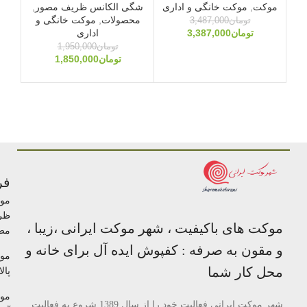
موکت
,
موکت خانگی و اداری
شگی الکانس ظریف مصور
,
مو
محصولات
,
موکت خانگی و
تومان
3,487,000
تومان
3,387,000
اداری
مح
تومان
1,950,000
تومان
1,850,000
فر
مو
ظر
موکت های باکیفیت ، شهر موکت ایرانی ،زیبا ،
مص
و مقون به صرفه : کفپوش ایده آل برای خانه و
مو
محل کار شما
پالا
مو
شهر موکت ایرانی فعالیت خود را از سال 1389 شروع به فعالیت