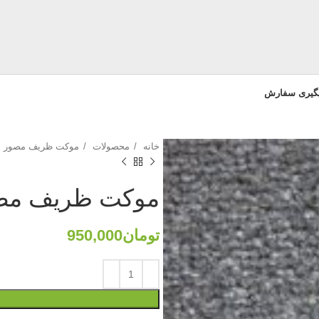
یگیری سفارش
خانه
محصولات
موکت ظریف مصور
موکت ظریف مصور ن
تومان
950,000