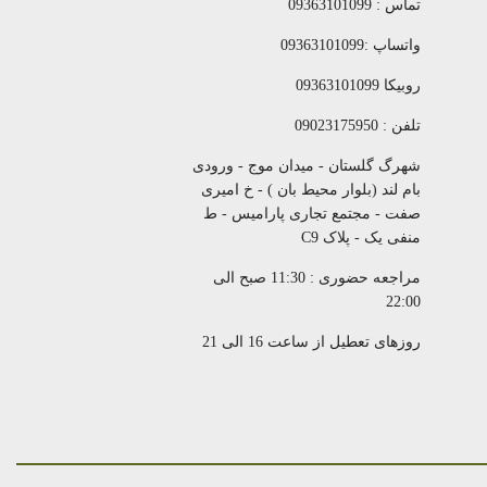
تماس : 09363101099
واتساپ :09363101099
روبیکا 09363101099
تلفن : 09023175950
شهرگ گلستان - میدان موج - ورودی
بام لند (بلوار محیط بان ) - خ امیری
صفت - مجتمع تجاری پارامیس - ط
منفی یک - پلاک C9
مراجعه حضوری : 11:30 صبح الی
22:00
روزهای تعطیل از ساعت 16 الی 21