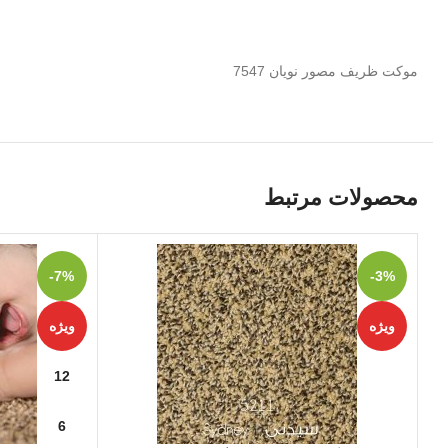
موکت ظریف مصور نویان 7547
محصولات مرتبط
-7%
-3%
ویژه
ویژه
12
6