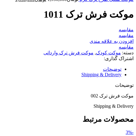
اصلی
فعلی
تومان1,950,000
توم
موکت فرش ترک 1011
بود.
است.
مقایسه
مقایسه
افزودن به علاقه مندی
مقایسه
دسته:
موکت کودک
,
موکت فرش ترک وارداتی
اشتراک گذاری:
توضیحات
Shipping & Delivery
توضیحات
موکت فرش ترک 002
Shipping & Delivery
محصولات مرتبط
-3%