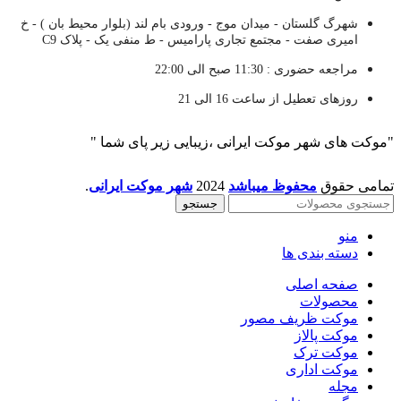
شهرگ گلستان - میدان موج - ورودی بام لند (بلوار محیط بان ) - خ
امیری صفت - مجتمع تجاری پارامیس - ط منفی یک - پلاک C9
مراجعه حضوری : 11:30 صبح الی 22:00
روزهای تعطیل از ساعت 16 الی 21
"موکت های شهر موکت ایرانی ،زیبایی زیر پای شما "
تمامی حقوق
محفوظ میباشد
2024
شهر موکت ایرانی
.
جستجو
منو
دسته بندی ها
صفحه اصلی
محصولات
موکت ظریف مصور
موکت پالاز
موکت ترک
موکت اداری
مجله