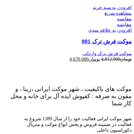
افزودن به سبد خرید
مشاهده سریع
مقایسه
مقایسه
افزودن به علاقه مندی
موکت فرش ترک 001
موکت فرش ترک وارداتی
قیمت
قیمت
تومان
4,812,900
تومان
4,670,000
اصلی
فعلی
تومان4,812,900
تومان4,670,000
بود.
است.
موکت های باکیفیت ، شهر موکت ایرانی ،زیبا ، و
مقون به صرفه : کفپوش ایده آل برای خانه و محل
کار شما
شهر موکت ایرانی فعالیت خود را از سال 1389 شروع به
فعالیت در ضمینه فروش و پخش انواع موکت و متریال
دکوراسیون داخلی