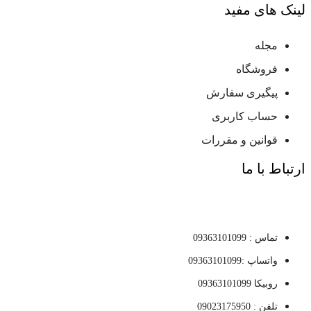
لینک های مفید
مجله
فروشگاه
پیگیری سفارش
حساب کاربری
قوانین و مقررات
ارتباط با ما
تماس : 09363101099
واتساپ :09363101099
روبیکا 09363101099
تلفن : 09023175950