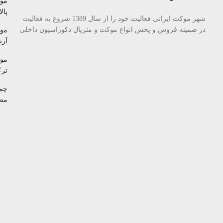
مو
پالا
شهر موکت ایرانی فعالیت خود را از سال 1389 شروع به فعالیت
در ضمینه فروش و پخش انواع موکت و متریال دکوراسیون داخلی
مو
آرتا
مو
تر
چم
مص