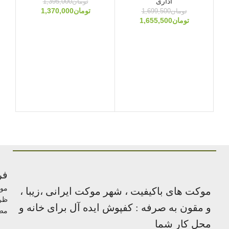
اداری
تومان
1,395,000
تومان
1,370,000
تومان
1,699,500
تومان
1,655,500
مو
ک
مح
فر
مو
موکت های باکیفیت ، شهر موکت ایرانی ،زیبا ،
ظر
و مقون به صرفه : کفپوش ایده آل برای خانه و
مص
محل کار شما