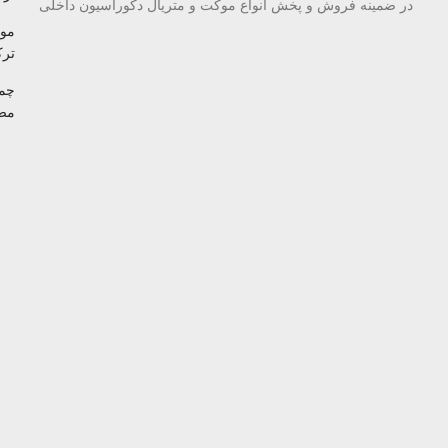
در ضمینه فروش و پخش انواع موکت و متریال دکوراسیون داخلی
مو
تر
چم
مص