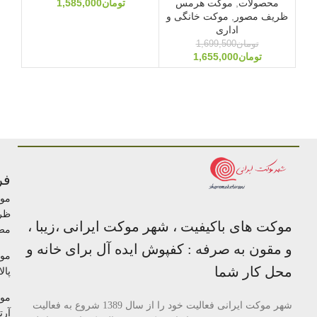
محصولات
,
موکت هرمس
تومان
1,585,000
ظریف مصور
,
موکت خانگی و
اداری
تومان
1,699,500
تومان
1,655,000
فر
مو
ظر
موکت های باکیفیت ، شهر موکت ایرانی ،زیبا ،
مص
و مقون به صرفه : کفپوش ایده آل برای خانه و
مو
محل کار شما
پالا
مو
شهر موکت ایرانی فعالیت خود را از سال 1389 شروع به فعالیت
آرتا