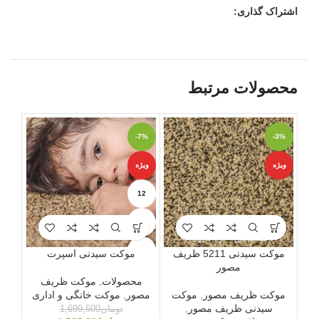
اشتراک گذاری:
محصولات مرتبط
-2%
-7%
-3%
ویژه
ویژه
ویژه
12
6
9
موکت سیدنی 5211 ظریف
موکت سیدنی اسپرت
موک
مصور
محصولات
,
موکت ظریف
مو
موکت ظریف مصور
,
موکت
مصور
,
موکت خانگی و اداری
ک
سیدنی ظریف مصور
,
مح
تومان
1,699,500