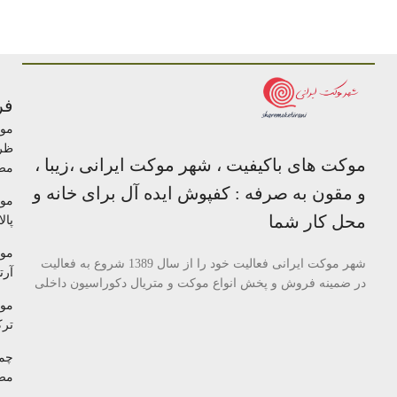
فر
مو
ظر
موکت های باکیفیت ، شهر موکت ایرانی ،زیبا ،
مص
و مقون به صرفه : کفپوش ایده آل برای خانه و
مو
محل کار شما
پالا
مو
شهر موکت ایرانی فعالیت خود را از سال 1389 شروع به فعالیت
آرتا
در ضمینه فروش و پخش انواع موکت و متریال دکوراسیون داخلی
مو
تر
چم
مص