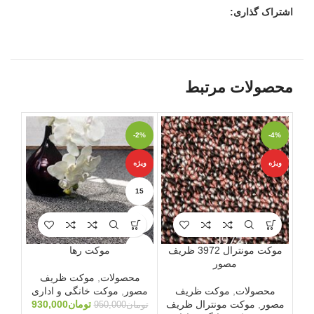
اشتراک گذاری:
محصولات مرتبط
-4%
-2%
ناموج
ویژه
ویژه
ویژه
15
18
21
موکت مونترال 3972 ظریف
موکت رها
موکت نها
مصور
محصولات
,
موکت ظریف
م
محصولات
,
موکت ظریف
مصور
,
موکت خانگی و اداری
مص
مصور
,
موکت مونترال ظریف
تومان
930,000
مصو
تومان
950,000