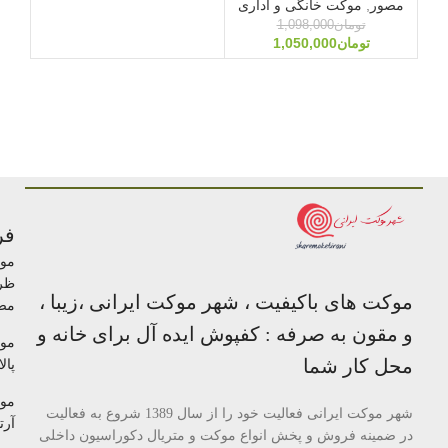
مصور
,
موکت خانگی و اداری
تومان
1,098,000
تومان
1,050,000
فر
مو
ظر
موکت های باکیفیت ، شهر موکت ایرانی ،زیبا ،
مص
و مقون به صرفه : کفپوش ایده آل برای خانه و
مو
محل کار شما
پالا
مو
شهر موکت ایرانی فعالیت خود را از سال 1389 شروع به فعالیت
آرتا
در ضمینه فروش و پخش انواع موکت و متریال دکوراسیون داخلی