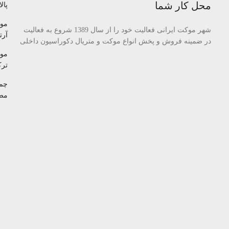
محل کار شما
پالا
مو
شهر موکت ایرانی فعالیت خود را از سال 1389 شروع به فعالیت
آرتا
در ضمینه فروش و پخش انواع موکت و متریال دکوراسیون داخلی
مو
تر
چم
مص