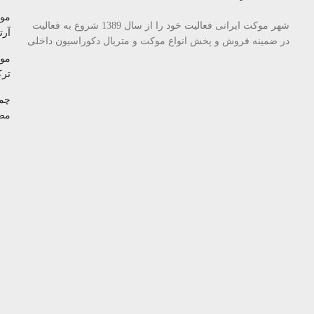
مو
شهر موکت ایرانی فعالیت خود را از سال 1389 شروع به فعالیت
آرتا
در ضمینه فروش و پخش انواع موکت و متریال دکوراسیون داخلی
مو
تر
چم
مص