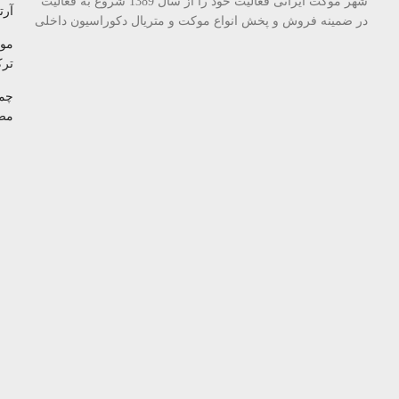
شهر موکت ایرانی فعالیت خود را از سال 1389 شروع به فعالیت
آرتا
در ضمینه فروش و پخش انواع موکت و متریال دکوراسیون داخلی
مو
تر
چم
مص