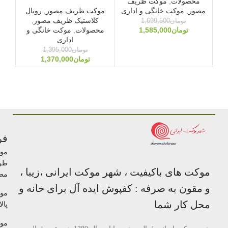
محصولات
,
موکت ظریف
مصور
,
موکت خانگی و اداری
موکت ظریف مصور
,
رویال
موک
کلاستیک ظریف مصور
,
گلی
تومان
1,699,500
تومان
1,585,000
محصولات
,
موکت خانگی و
اداری
تومان
1,395,000
تومان
1,370,000
فر
مو
ظر
موکت های باکیفیت ، شهر موکت ایرانی ،زیبا ،
مص
و مقون به صرفه : کفپوش ایده آل برای خانه و
مو
محل کار شما
پالا
مو