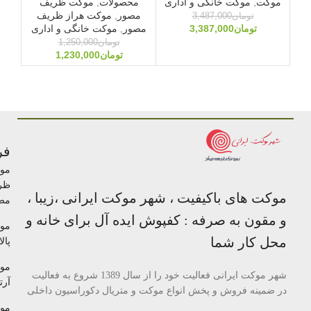
موکت
,
موکت خانگی و اداری
محصولات
,
موکت ظریف
م
مصور
,
موکت هراز ظریف
مصو
تومان
3,487,000
تومان
3,387,000
مصور
,
موکت خانگی و اداری
مصو
تومان
1,250,000
تومان
1,230,000
فر
مو
ظر
موکت های باکیفیت ، شهر موکت ایرانی ،زیبا ،
مص
و مقون به صرفه : کفپوش ایده آل برای خانه و
مو
محل کار شما
پالا
مو
شهر موکت ایرانی فعالیت خود را از سال 1389 شروع به فعالیت
آرتا
در ضمینه فروش و پخش انواع موکت و متریال دکوراسیون داخلی
مو