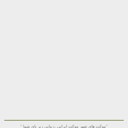
"موکت های شهر موکت ایرانی ،زیبایی زیر پای شما "