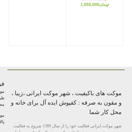
9
تومان
1,655,000
مو
رویا
فر
مو
موکت های باکیفیت ، شهر موکت ایرانی ،زیبا ،
ظر
و مقون به صرفه : کفپوش ایده آل برای خانه و
مص
محل کار شما
مو
پالا
شهر موکت ایرانی فعالیت خود را از سال 1389 شروع به فعالیت