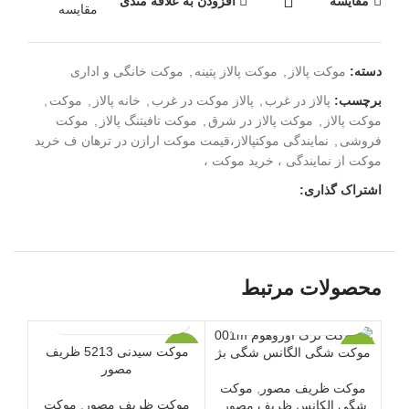
مقایسه
افزودن به علاقه مندی
مقایسه
دسته:
موکت پالاز
,
موکت پالاز پتینه
,
موکت خانگی و اداری
برچسب:
پالاز در غرب
,
پالاز موکت در غرب
,
خانه پالاز
,
موکت
,
موکت پالاز
,
موکت پالاز در شرق
,
موکت تافیتنگ پالاز
,
موکت
فروشی
,
نمایندگی موکتپالاز،قیمت موکت ارازن در ترهان ف خرید
موکت از نمایندگی ، خرید موکت ،
اشتراک گذاری:
محصولات مرتبط
موکت سیدنی 5213 ظریف
موکت شگی الگانس شگی بژ
-5%
-3%
ویژه
مصور
موکت ظریف مصور
,
موکت
ویژه
موکت ظریف مصور
,
موکت
شگی الکانس ظریف مصور
,