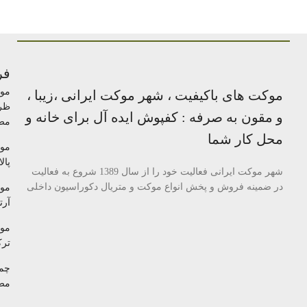
فر
مو
موکت های باکیفیت ، شهر موکت ایرانی ،زیبا ،
ظر
و مقون به صرفه : کفپوش ایده آل برای خانه و
مص
محل کار شما
مو
پالا
شهر موکت ایرانی فعالیت خود را از سال 1389 شروع به فعالیت
در ضمینه فروش و پخش انواع موکت و متریال دکوراسیون داخلی
مو
آرتا
مو
تر
چم
مص