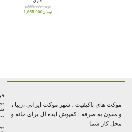
اداری
6
تومان
1,699,500
تومان
1,655,000
9
م
مصو
فر
مو
موکت های باکیفیت ، شهر موکت ایرانی ،زیبا ،
ظر
و مقون به صرفه : کفپوش ایده آل برای خانه و
مص
محل کار شما
مو