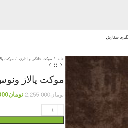
یگیری سفارش
خانه
موکت خانگی و اداری
موکت پال
موکت پالاز ونوس 85
تومان
000
تومان
2,255,000