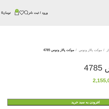
0
ورود / ثبت نام
تومان
0
از
موکت پالاز ونوس
موکت پالاز ونوس 4785
47
2,155,
افزودن به سبد خرید