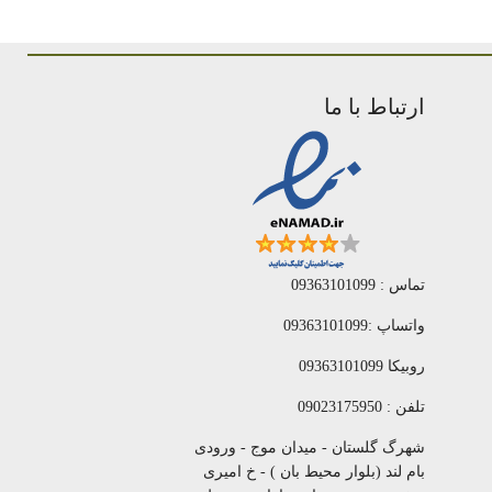
ارتباط با ما
تماس : 09363101099
واتساپ :09363101099
روبیکا 09363101099
تلفن : 09023175950
شهرگ گلستان - میدان موج - ورودی
بام لند (بلوار محیط بان ) - خ امیری