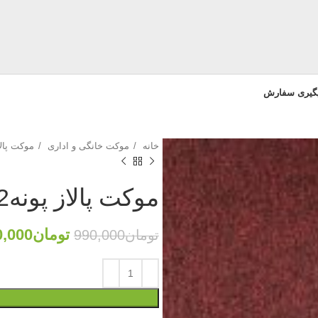
یگیری سفارش
خانه
موکت خانگی و اداری
موکت پال
موکت پالاز پونه8852
تومان
0,000
تومان
990,000