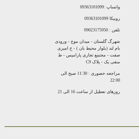
واتساپ :09363101099
روبیکا 09363101099
تلفن : 09023175950
شهرگ گلستان - میدان موج - ورودی
بام لند (بلوار محیط بان ) - خ امیری
صفت - مجتمع تجاری پارامیس - ط
منفی یک - پلاک C9
مراجعه حضوری : 11:30 صبح الی
22:00
روزهای تعطیل از ساعت 16 الی 21