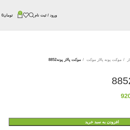
0
ورود / ثبت نام
تومان
0
از
موکت پونه پالاز موکت
موکت پالاز پونه8852
92
افزودن به سبد خرید