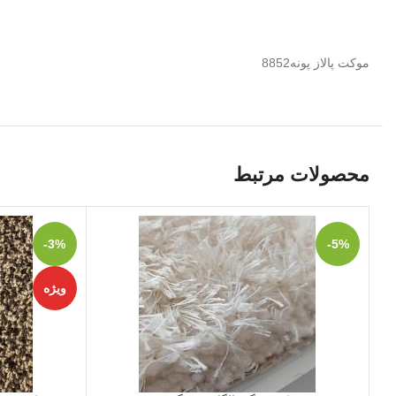
موکت پالاز پونه8852
محصولات مرتبط
-3%
-5%
ویژه