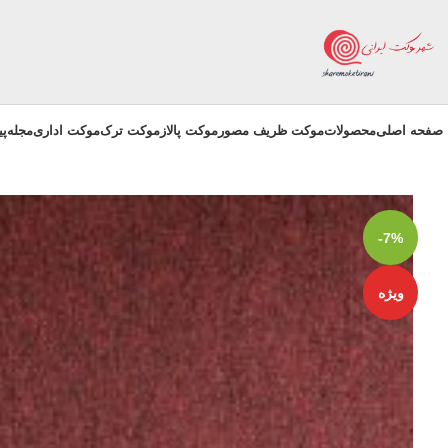
صفحه اصلی
محصولات
موکت ظریف مصور
موکت پالاز
موکت ترک
موکت اداری
مجله
پ
-7%
ویژه