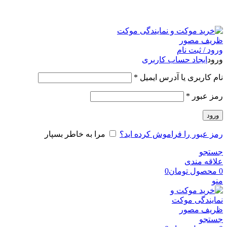
امک
ورود / ثبت نام
ورود
ایجاد حساب کاربری
نام کاربری یا آدرس ایمیل
*
رمز عبور
*
ورود
رمز عبور را فراموش کرده اید؟
مرا به خاطر بسپار
جستجو
علاقه مندی
0
محصول
تومان
0
منو
جستجو