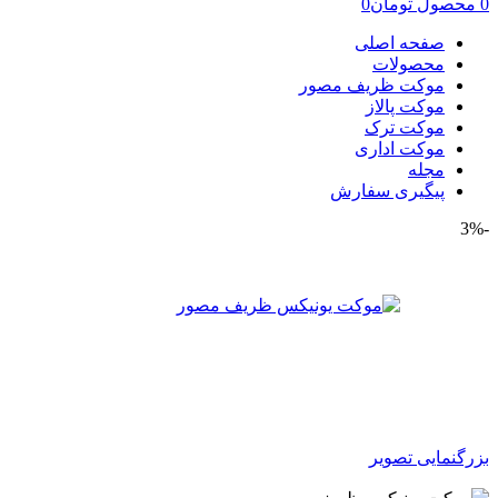
0
محصول
تومان
0
صفحه اصلی
محصولات
موکت ظریف مصور
موکت پالاز
موکت ترک
موکت اداری
مجله
پیگیری سفارش
-3%
بزرگنمایی تصویر