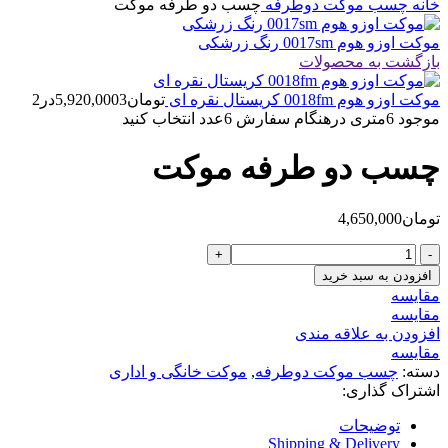
خانه
چسب موکت دوطرفه
چسب دو طرفه موکت
موکت اوزو هوم 0017sm رنگ زرشکی
بازگشت به محصولات
موکت اوزو هوم 0018fm کریستال نقره ای
تومان
5,920,000
3در2
موجود 6متری درهنگام سفارش 6عدد انتخاب کنید
چسب دو طرفه موکت
تومان
4,650,000
چسب
دو
افزودن به سبد خرید
طرفه
مقایسه
موکت
مقایسه
عدد
افزودن به علاقه مندی
مقایسه
دسته:
چسب موکت دوطرفه
,
موکت خانگی و اداری
اشتراک گذاری:
توضیحات
Shipping & Delivery