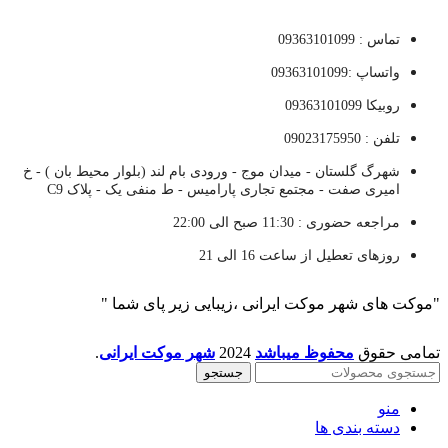
تماس : 09363101099
واتساپ :09363101099
روبیکا 09363101099
تلفن : 09023175950
شهرگ گلستان - میدان موج - ورودی بام لند (بلوار محیط بان ) - خ
امیری صفت - مجتمع تجاری پارامیس - ط منفی یک - پلاک C9
مراجعه حضوری : 11:30 صبح الی 22:00
روزهای تعطیل از ساعت 16 الی 21
"موکت های شهر موکت ایرانی ،زیبایی زیر پای شما "
تمامی حقوق
محفوظ میباشد
2024
شهر موکت ایرانی
.
جستجو
منو
دسته بندی ها