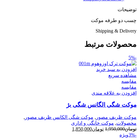
توضیحات
چسب دو طرفه موکت
Shipping & Delivery
محصولات مرتبط
-5%
افزودن به سبد خرید
مشاهده سریع
مقایسه
مقایسه
افزودن به علاقه مندی
موکت شگی الگانس شگی بژ
موکت ظریف مصور
,
موکت شگی الکانس ظریف مصور
,
محصولات
,
موکت خانگی و اداری
قیمت
قیمت
تومان
1,950,000
تومان
1,850,000
اصلی
فعلی
-3%
ویژه