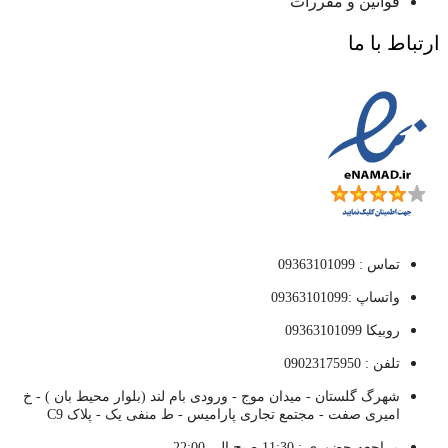
قوانین و مقررات
ارتباط با ما
تماس : 09363101099
واتساپ :09363101099
روبیکا 09363101099
تلفن : 09023175950
شهرگ گلستان - میدان موج - ورودی بام لند (بلوار محیط بان ) - خ
امیری صفت - مجتمع تجاری پارامیس - ط منفی یک - پلاک C9
مراجعه حضوری : 11:30 صبح الی 22:00