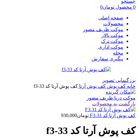
جستجو
0
محصول
تومان
0
صفحه اصلی
محصولات
موکت ظریف مصور
موکت پالاز
موکت ترک
موکت اداری
مجله
پیگیری سفارش
بزرگنمایی تصویر
خانه
کف پوش
کف پوش آرتا
کف پوش آرتا کد f3-33
موکت دریا ظریف مصور
بازگشت به محصولات
کف پوش آرتا کد F3-31
تومان
930,000
کف پوش آرتا کد f3-33