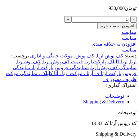
تومان
930,000
کف
پوش
افزودن به سبد خرید
آرتا
مقایسه
کد
مقایسه
f3-
افزودن به علاقه مندی
33
مقایسه
عدد
دسته:
کف پوش آرتا
,
کف پوش
,
موکت خانگی و اداری
برچسب:
آرتا
,
آرتا کلیلک
,
پارکت آرتا
,
قیمت کف پوش آرتا
,
کف پوشآرتا
,
نمایندگی کف پوش آرتا
,
نمتایندگی فروش پارکت آرتا، نمایندگی
فروش پارکت ارتا ف آرتا ، موکت ارتا ، آتا کلیلک ، نمایندگی موکت
ظریف مصور ف
اشتراک گذاری:
توضیحات
Shipping & Delivery
توضیحات
کف پوش آرتا کد f3-33
Shipping & Delivery