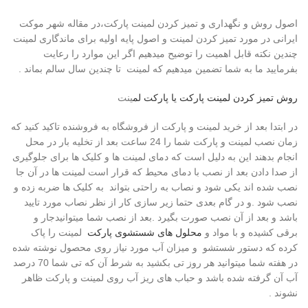
اصول روش و نگهداری و تمیز کردن لمینت پارکت،در مقاله شهر موکت
ایرانی در مورد تمیز کردن لمینت و اصول پایه اولیه برای ماندگاری لمینت
چندین نکته قابل اهمیت را توضیح میدهیم اگر این موارد را رعایت
بفرمایید ما به شما تضمین میدهیم که لمینت تا چندین سال سالم بماند .
روش تمیز کردن لمینت پارکت یا پارکت لم
ینت
در ابتدا بعد از خرید لمینت و پارکت از فروشگاه به فروشنده تاکید کنید که
زمان نصب لمینت و پارکت شما را 24 ساعت بعد از تخلیه بار در محل
انجام بدهند این به دلیل است که دمای لمینت ها و کلیک ها برای جلوگیری
از صدا دادن بعد از نصب با دمای محیط که قرار است لمینت ها در آن جا
نصب شده اند یکی شود و نصاب به راحتی بتواند به کلیک ها ضربه زده و
نصب شود .و در گام بعدی حتما زیر سازی کار از نظر نصاب مورد تایید
باشد و بعد از آن نصب صورت بگیرد .بعد از نصب شما میتوانیدجار و
برقی کشیده و با مواد و
محلول های شستشوی پارکت
لمینت را پاک
کرده که دستور شستشو و میزان آب مورد نیاز روی محصول نوشته شده
در هفته شما میتوانید هر روز تی بکشید به شرط آن که تی شما 70 درصد
آب آن گرفته شده باشد و حباب های ریز آب روی لمینت و پارکت ظاهر
نشوند .