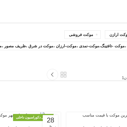
کت ارازن
موکت فروشی
 ،موکت -تافتینگ،موکت-نمدی ،موکت-ارزان ،موکت در شرق ،ظریف مصور 
ن1
متریال دکوراسیون داخلی
28