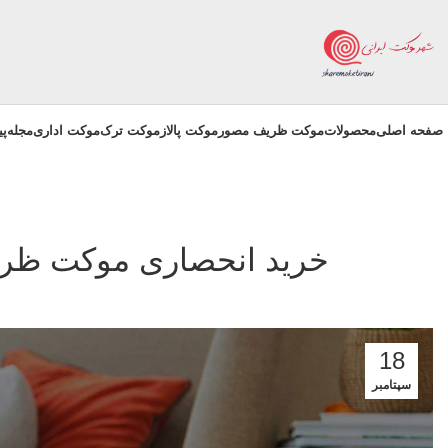
صفحه اصلی
محصولات
موکت ظریف مصور
موکت پالاز
موکت ترک
موکت اداری
مجله
پ
خرید انحصاری موکت ظریف
18
سپتامبر