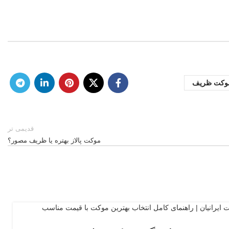
،موکت ظریف
قدیمی تر
موکت پالاز بهتره یا ظریف مصور؟