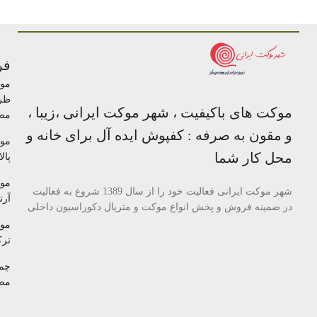
فر
مو
ظر
موکت های باکیفیت ، شهر موکت ایرانی ،زیبا ،
مص
و مقون به صرفه : کفپوش ایده آل برای خانه و
مو
محل کار شما
پالا
مو
شهر موکت ایرانی فعالیت خود را از سال 1389 شروع به فعالیت
آرتا
در ضمینه فروش و پخش انواع موکت و متریال دکوراسیون داخلی
مو
تر
چم
مص