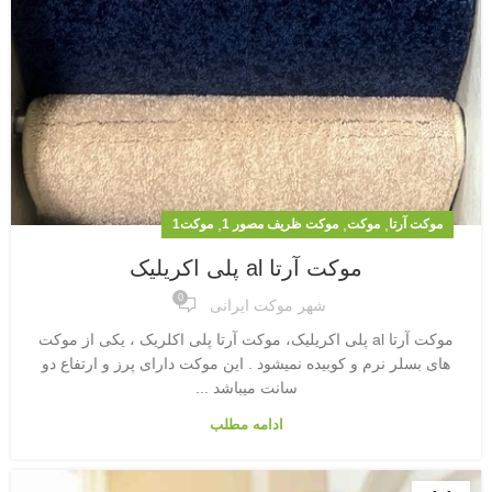
,
,
,
موکت آرتا
موکت
موکت ظریف مصور 1
موکت1
موکت آرتا al پلی اکریلیک
0
شهر موکت ایرانی
موکت آرتا al پلی اکریلیک، موکت آرتا پلی اکلریک ، یکی از موکت
های بسلر نرم و کوبیده نمیشود . این موکت دارای پرز و ارتفاع دو
سانت میباشد ...
ادامه مطلب