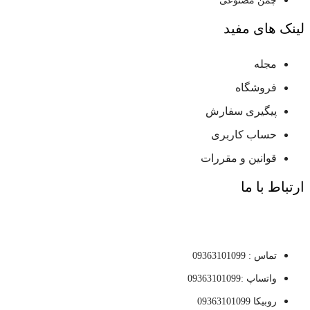
چمن مصنوعی
لینک های مفید
مجله
فروشگاه
پیگیری سفارش
حساب کاربری
قوانین و مقررات
ارتباط با ما
تماس : 09363101099
واتساپ :09363101099
روبیکا 09363101099