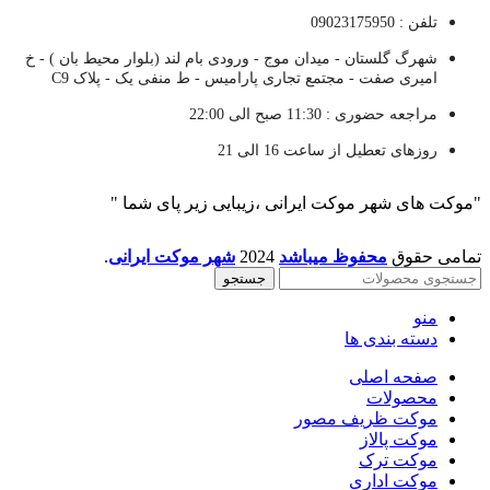
تلفن : 09023175950
شهرگ گلستان - میدان موج - ورودی بام لند (بلوار محیط بان ) - خ
امیری صفت - مجتمع تجاری پارامیس - ط منفی یک - پلاک C9
مراجعه حضوری : 11:30 صبح الی 22:00
روزهای تعطیل از ساعت 16 الی 21
"موکت های شهر موکت ایرانی ،زیبایی زیر پای شما "
تمامی حقوق
محفوظ میباشد
2024
شهر موکت ایرانی
.
جستجو
منو
دسته بندی ها
صفحه اصلی
محصولات
موکت ظریف مصور
موکت پالاز
موکت ترک
موکت اداری