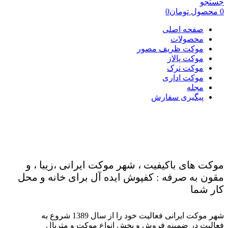
جستجو
0
محصول
تومان
0
صفحه اصلی
محصولات
موکت ظریف مصور
موکت پالاز
موکت ترک
موکت اداری
مجله
پیگیری سفارش
موکت های باکیفیت ، شهر موکت ایرانی ،زیبا ، و
مقون به صرفه : کفپوش ایده آل برای خانه و محل
کار شما
شهر موکت ایرانی فعالیت خود را از سال 1389 شروع به
فعالیت در ضمینه فروش و پخش انواع موکت و متریال