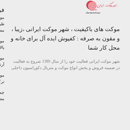
فر
مو
ظر
موکت های باکیفیت ، شهر موکت ایرانی ،زیبا ،
مص
و مقون به صرفه : کفپوش ایده آل برای خانه و
مو
محل کار شما
پالا
مو
شهر موکت ایرانی فعالیت خود را از سال 1389 شروع به فعالیت
آرتا
در ضمینه فروش و پخش انواع موکت و متریال دکوراسیون داخلی
مو
تر
چم
مص