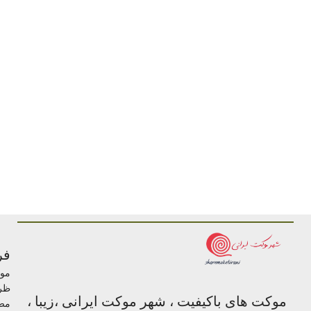
فر
مو
ظر
موکت های باکیفیت ، شهر موکت ایرانی ،زیبا ،
مص