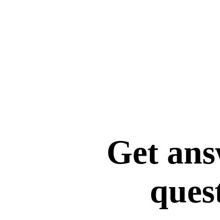
Get ans
ques