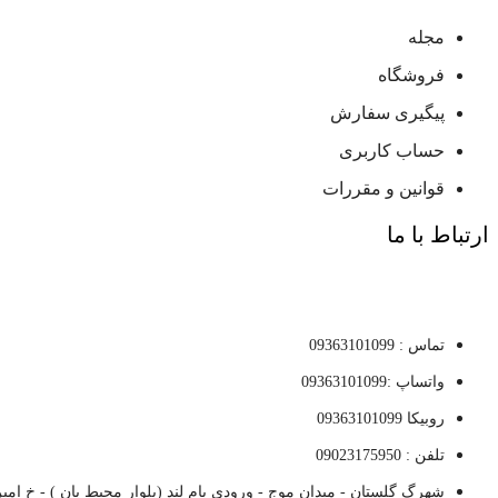
مجله
فروشگاه
پیگیری سفارش
حساب کاربری
قوانین و مقررات
ارتباط با ما
تماس : 09363101099
واتساپ :09363101099
روبیکا 09363101099
تلفن : 09023175950
شهرگ گلستان - میدان موج - ورودی بام لند (بلوار محیط بان ) - خ امی