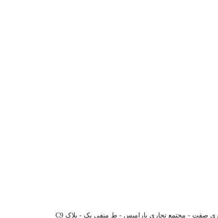
ری صفت - مجتمع تجاری پارامیس - ط منفی یک - پلاک C9