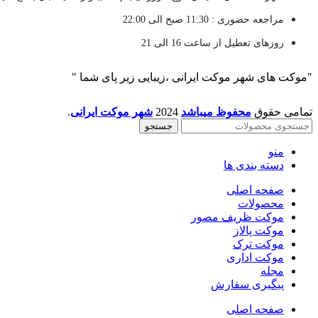
مراجعه حضوری : 11:30 صبح الی 22:00
روزهای تعطیل از ساعت 16 الی 21
"موکت های شهر موکت ایرانی ،زیبایی زیر پای شما "
تمامی حقوق
محفوظ میباشد
2024
شهر موکت ایرانی
.
جستجو
منو
دسته بندی ها
صفحه اصلی
محصولات
موکت ظریف مصور
موکت پالاز
موکت ترک
موکت اداری
مجله
پیگیری سفارش
صفحه اصلی