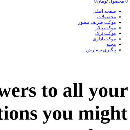
0
محصول
تومان
0
صفحه اصلی
محصولات
موکت ظریف مصور
موکت پالاز
موکت ترک
موکت اداری
مجله
پیگیری سفارش
wers to all your
tions you might