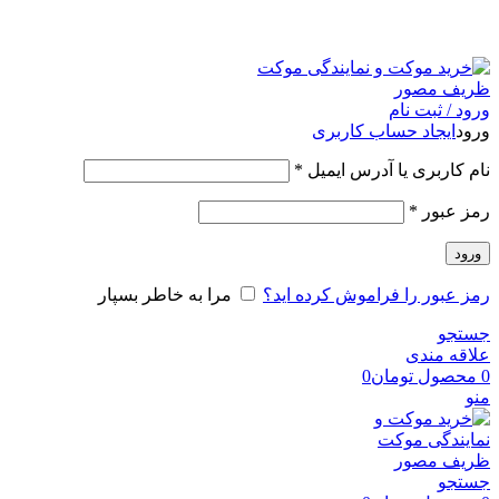
امک
ورود / ثبت نام
ورود
ایجاد حساب کاربری
نام کاربری یا آدرس ایمیل
*
رمز عبور
*
ورود
رمز عبور را فراموش کرده اید؟
مرا به خاطر بسپار
جستجو
علاقه مندی
0
محصول
تومان
0
منو
جستجو