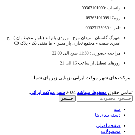
واتساپ :09363101099
روبیکا 09363101099
تلفن : 09023175950
شهرگ گلستان - میدان موج - ورودی بام لند (بلوار محیط بان ) - خ
امیری صفت - مجتمع تجاری پارامیس - ط منفی یک - پلاک C9
مراجعه حضوری : 11:30 صبح الی 22:00
روزهای تعطیل از ساعت 16 الی 21
"موکت های شهر موکت ایرانی ،زیبایی زیر پای شما "
تمامی حقوق
محفوظ میباشد
2024
شهر موکت ایرانی
.
جستجو
منو
دسته بندی ها
صفحه اصلی
محصولات