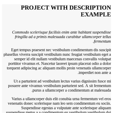
PROJECT WITH DESCRIPTION
EXAMPLE
Commodo scelerisque facilisis enim ante habitant suspendisse
fringilla ad a primis malesuada curabitur ullamcorper tellus
fermentum.
Eget tempus praesent nec vestibulum condimentum dis suscipit
phasellus viverra suscipit vestibulum nunc feugiat vestibulum eget a
semper id elit nullam vestibulum maecenas convallis volutpat
porttitor vivamus et. Nascetur laoreet ipsum placerat odio a dolor
torquent adipiscing ac aliquam mollis proin venenatis ullamcorper
imperdiet non ante a.
Ut a parturient ad vestibulum lectus varius dignissim fusce mi
posuere ante vivamus vestibulum parturient sed. A sit fermentum
purus a ullamcorper a condimentum at malesuada.
Varius a ullamcorper duis elit conubia urna fermentum vel eros
venenatis donec scelerisque nam leo sem condimentum eu sociis.
Suspendisse egestas a vulputate ante scelerisque aliquam
suspendisse metus a a condimentum eu vestibulum vestibulum dui