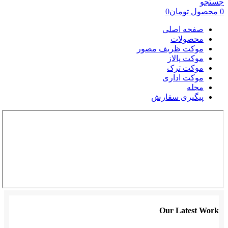
جستجو
0
محصول
تومان
0
صفحه اصلی
محصولات
موکت ظریف مصور
موکت پالاز
موکت ترک
موکت اداری
مجله
پیگیری سفارش
Our Latest Work