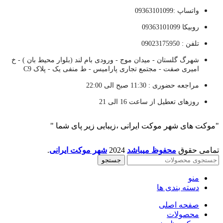
واتساپ :09363101099
روبیکا 09363101099
تلفن : 09023175950
شهرگ گلستان - میدان موج - ورودی بام لند (بلوار محیط بان ) - خ
امیری صفت - مجتمع تجاری پارامیس - ط منفی یک - پلاک C9
مراجعه حضوری : 11:30 صبح الی 22:00
روزهای تعطیل از ساعت 16 الی 21
"موکت های شهر موکت ایرانی ،زیبایی زیر پای شما "
تمامی حقوق
محفوظ میباشد
2024
شهر موکت ایرانی
.
جستجو
منو
دسته بندی ها
صفحه اصلی
محصولات