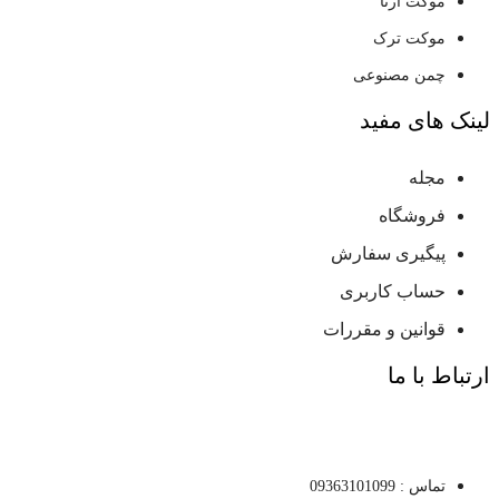
موکت آرتا
موکت ترک
چمن مصنوعی
لینک های مفید
مجله
فروشگاه
پیگیری سفارش
حساب کاربری
قوانین و مقررات
ارتباط با ما
تماس : 09363101099