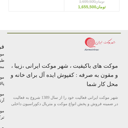
تومان
1,699,500
تومان
1,655,500
فر
مو
ظر
موکت های باکیفیت ، شهر موکت ایرانی ،زیبا ،
مص
و مقون به صرفه : کفپوش ایده آل برای خانه و
مو
محل کار شما
پالا
مو
شهر موکت ایرانی فعالیت خود را از سال 1389 شروع به فعالیت
آرتا
در ضمینه فروش و پخش انواع موکت و متریال دکوراسیون داخلی
مو
تر
چم