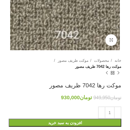
بزرگنمایی تصویر
خانه
محصولات
موکت ظریف مصور
موکت رها 7042 ظریف مصور
موکت رها 7042 ظریف مصور
تومان
930,000
تومان
949,950
افزودن به سبد خرید