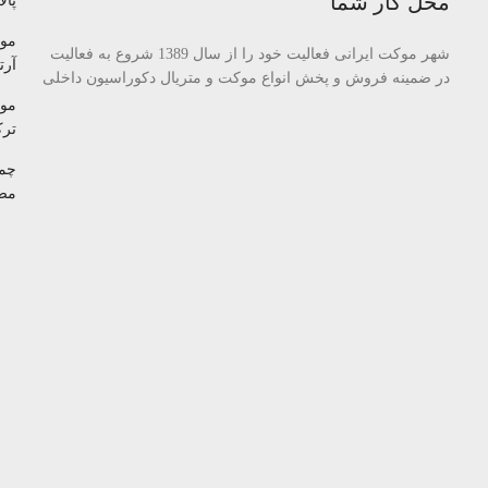
محل کار شما
پالا
مو
شهر موکت ایرانی فعالیت خود را از سال 1389 شروع به فعالیت
آرتا
در ضمینه فروش و پخش انواع موکت و متریال دکوراسیون داخلی
مو
تر
چم
مص