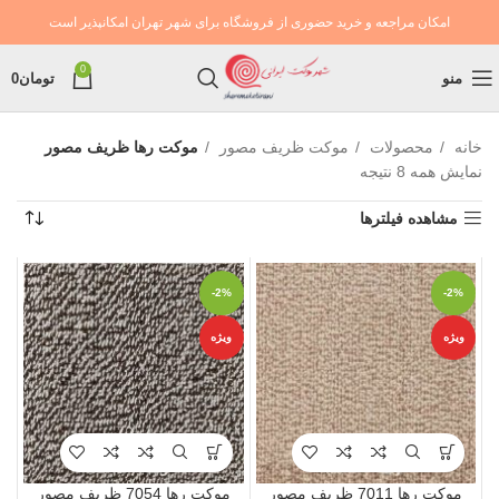
امکان مراجعه و خرید حضوری از فروشگاه برای شهر تهران امکانپذیر است
0
منو
تومان
0
خانه
محصولات
موکت ظریف مصور
موکت رها ظریف مصور
نمایش همه 8 نتیجه
مشاهده فیلترها
-2%
-2%
ویژه
ویژه
موکت رها 7011 ظریف مصور
موکت رها 7054 ظریف مصور