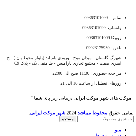
تماس : 09363101099
واتساپ :09363101099
روبیکا 09363101099
تلفن : 09023175950
شهرگ گلستان - میدان موج - ورودی بام لند (بلوار محیط بان ) - خ
امیری صفت - مجتمع تجاری پارامیس - ط منفی یک - پلاک C9
مراجعه حضوری : 11:30 صبح الی 22:00
روزهای تعطیل از ساعت 16 الی 21
"موکت های شهر موکت ایرانی ،زیبایی زیر پای شما "
تمامی حقوق
محفوظ میباشد
2024
شهر موکت ایرانی
.
جستجو
منو
دسته بندی ها