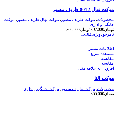
موکت نهال 8012 ظریف مصور
محصولات
,
موکت ظریف مصور
,
موکت نهال ظریف مصور
,
موکت
خانگی و اداری
قیمت
قیمت
تومان
397,000
تومان
360,000
اصلی
فعلی
ناموجود
ویژه
21
18
15
تومان397,000
تومان360,000
بود.
است.
اطلاعات بیشتر
مشاهده سریع
مقایسه
مقایسه
افزودن به علاقه مندی
موکت النا
محصولات
,
موکت ظریف مصور
,
موکت خانگی و اداری
تومان
355,000