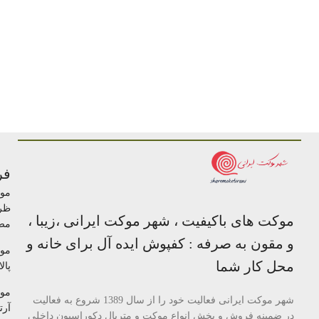
فر
مو
ظر
موکت های باکیفیت ، شهر موکت ایرانی ،زیبا ،
مص
و مقون به صرفه : کفپوش ایده آل برای خانه و
مو
محل کار شما
پالا
مو
شهر موکت ایرانی فعالیت خود را از سال 1389 شروع به فعالیت
آرتا
در ضمینه فروش و پخش انواع موکت و متریال دکوراسیون داخلی