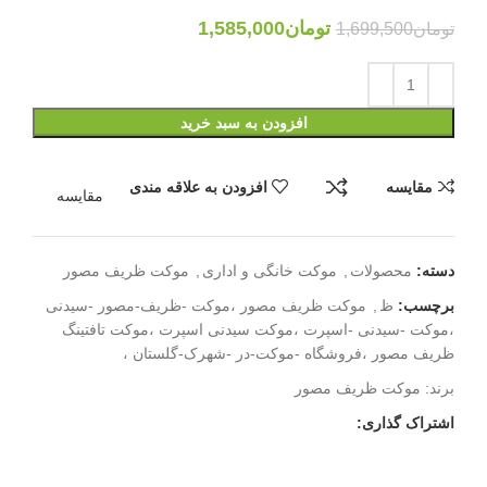
تومان
1,585,000
تومان
1,699,500
افزودن به سبد خرید
مقایسه
افزودن به علاقه مندی
مقایسه
دسته:
محصولات
,
موکت خانگی و اداری
,
موکت ظریف مصور
برچسب:
ظ
,
موکت ظریف مصور ،موکت -ظریف-مصور -سیدنی
،موکت -سیدنی -اسپرت ،موکت سیدنی اسپرت ،موکت تافتینگ
ظریف مصور ،فروشگاه -موکت-در -شهرک-گلستان ،
برند:
موکت ظریف مصور
اشتراک گذاری: