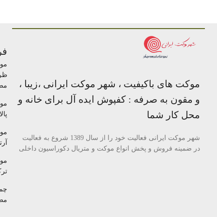
فر
مو
ظر
موکت های باکیفیت ، شهر موکت ایرانی ،زیبا ،
مص
و مقون به صرفه : کفپوش ایده آل برای خانه و
مو
محل کار شما
پالا
مو
شهر موکت ایرانی فعالیت خود را از سال 1389 شروع به فعالیت
آرتا
در ضمینه فروش و پخش انواع موکت و متریال دکوراسیون داخلی
مو
تر
چم
مص